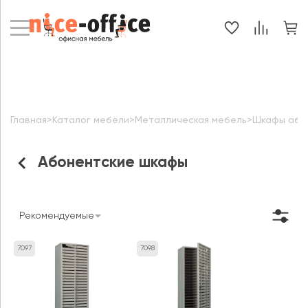
Главная
>
Каталог мебели
>
Металлическая мебель
>
Шкафы абон
Абонентские шкафы
Рекомендуемые
7097
7098