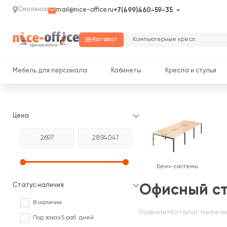
Смоленск
mail@nice-office.ru
+7(499)460-59-35
Каталог
Мебель для персонала
Кабинеты
Кресла и стулья
Цена
Бенч-системы
Статус наличия
Офисный с
В наличии
Главная
>
Каталог мебели
Под заказ 5 раб. дней