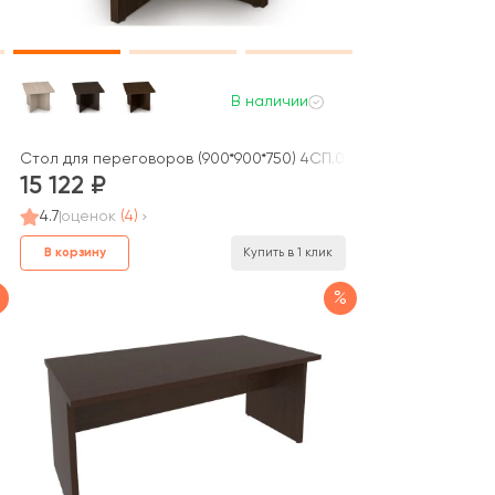
В наличии
Стол для переговоров (900*900*750) 4СП.009 ТАЙМ-МАКС / TA
15 122
4.7
оценок
(4)
В корзину
Купить в 1 клик
%