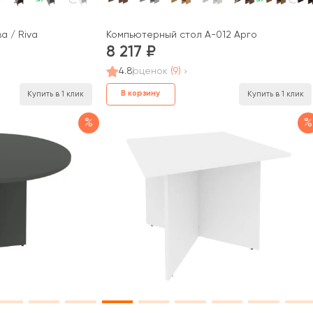
а / Riva
Компьютерный стол А-012 Арго
8 217
4.8
оценок
(9)
В корзину
Купить в 1 клик
Купить в 1 клик
%
%