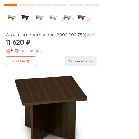
В наличии
 System
Стол для переговоров (2000*900*750) 6СП.002 AVANCE
11 620
5.0
оценок
(4)
В корзину
Купить в 1 клик