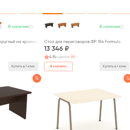
В наличии
В наличии
круглый на хромированных опорах ФР 189 Formula
Стол для переговоров ФР 154 Formula
13 346
4.8
оценок
(6)
В корзину
Купить в 1 клик
Купить в 1 клик
%
%