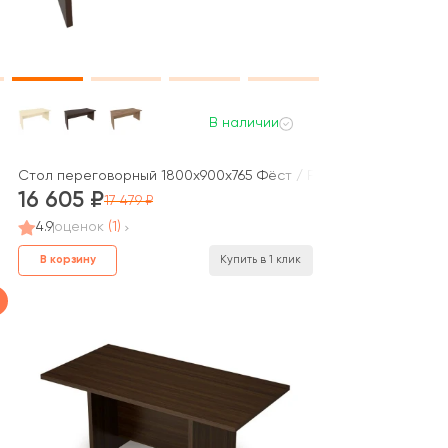
В наличии
8x75 Эстетика / Estetica
Стол переговорный 1800x900x765 Фёст / First
16 605
17 479
4.9
оценок
(1)
В корзину
Купить в 1 клик