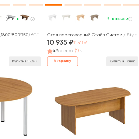
В наличии
В наличии
(1800*800*750) 6СП.001 AVANCE
Стол переговорный Стайл Систем / Style
10 935
11 511
4.9
оценок
(1)
В корзину
Купить в 1 клик
Купить в 1 клик