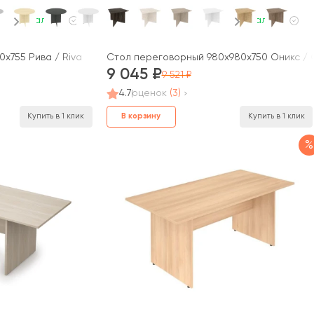
В наличии
В наличии
x755 Рива / Riva
Стол переговорный 980x980x750 Оникс / 
9 045
9 521
4.7
оценок
(3)
В корзину
Купить в 1 клик
Купить в 1 клик
%