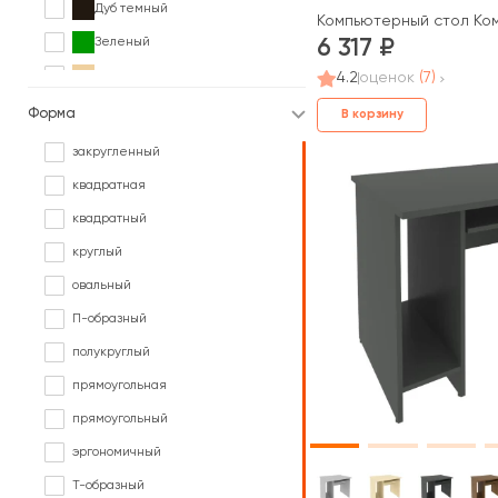
Дуб темный
Компьютерный стол Ко
Зеленый
6 317
Клен
4.2
оценок
(7)
Коричневый
Форма
В корзину
Ольха
закругленный
Орех
квадратная
Палисандр
квадратный
Серый
круглый
Сосна
овальный
Черный
П-образный
Ясень
полукруглый
прямоугольная
прямоугольный
эргономичный
Т-образный