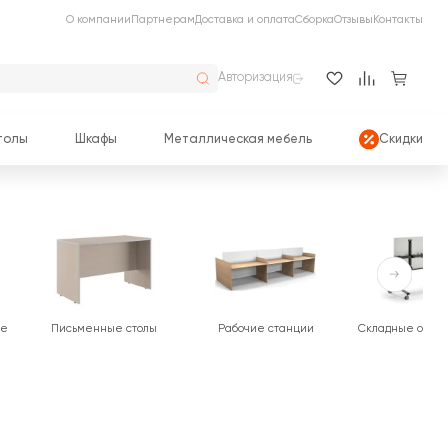
О компании
Партнерам
Доставка и оплата
Сборка
Отзывы
Контакты
Авторизация
толы
Шкафы
Металлическая мебель
Скидки
ые
Письменные столы
Рабочие станции
Складные офис