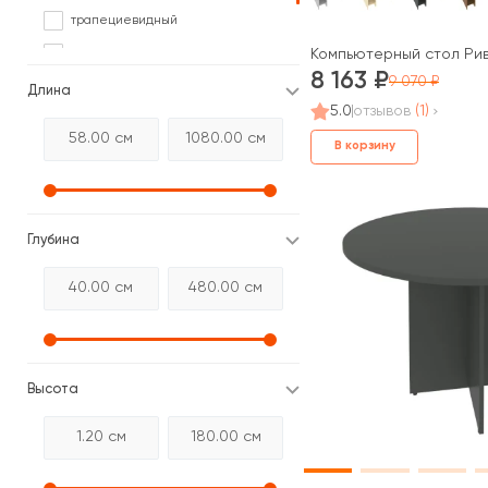
трапециевидный
треугольный
Компьютерный стол Рив
8 163
9 070
угловой
Длина
5.0
отзывов
(1)
В корзину
Глубина
Высота