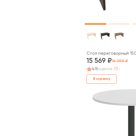
Стол переговорный 1500
15 569
16 388
4.9
оценок
(1)
В корзину