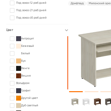
Под заказ 12 раб дней
Дрифтвуд
Миланский оре
Под заказ 21 раб дней
Под заказ 65 раб дней
Цвет
Антрацит
Бежевый
Белый
Бук
Венге
Вишня
Вольфрам
Графит
Другой цвет
Дуб светлый