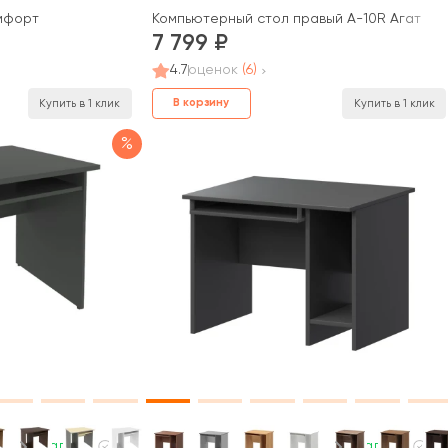
мфорт
Компьютерный стол правый А-10R Агат
7 799
4.7
оценок
(6)
В корзину
Купить в 1 клик
Купить в 1 клик
%
В наличии
В наличии