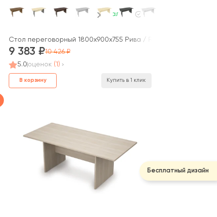
В наличии
Onix
Стол переговорный 1800x900x755 Рива / Riva
9 383
10 426
5.0
оценок
(1)
В корзину
Купить в 1 клик
Бесплатный дизайн