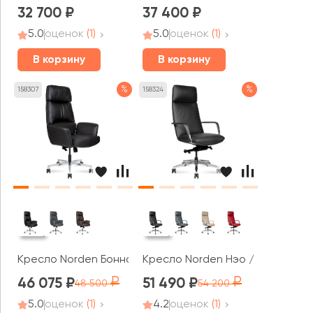
32 700
37 400
5.0
оценок
(1)
5.0
оценок
(1)
В корзину
В корзину
%
%
158307
158324
Кресло Norden Бонно / Bonno
Кресло Norden Нэо / Neo
46 075
51 490
48 500
54 200
5.0
оценок
(1)
4.2
оценок
(1)