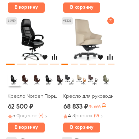
В корзину
В корзину
%
64939
95303
Кресло Norden Порше / Porsche
Кресло для руководителя RV ДИ
62 500
68 833
78 666
5.0
оценок
(6)
4.3
оценок
(9)
В корзину
В корзину