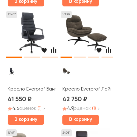
В корзину
В корзину
161667
161699
Кресло Everprof Бангкок / Bangkok
Кресло Everprof Лайм / Lime
41 550
42 750
4.6
оценок
(1)
4.9
оценок
(1)
В корзину
В корзину
161671
24081