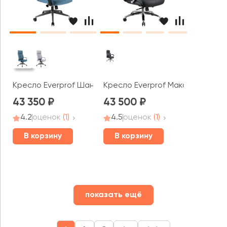
Кресло Everprof Шанхай / Shanghai
Кресло Everprof Макси / Maxi
43 350
43 500
4.2
оценок
(1)
4.5
оценок
(1)
В корзину
В корзину
показать ещё