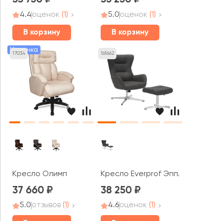
4.4
оценок
(1)
5.0
оценок
(1)
В корзину
В корзину
Новинка
17034
161662
Кресло Олимп
Кресло Everprof Эппл / Apple
37 660
38 250
5.0
отзывов
(1)
4.6
оценок
(1)