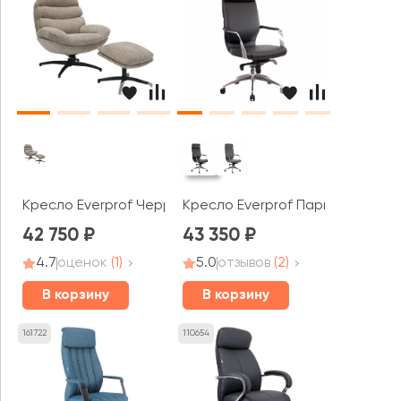
Кресло Everprof Черри / Cherry
Кресло Everprof Париж / Paris
42 750
43 350
4.7
оценок
(1)
5.0
отзывов
(2)
В корзину
В корзину
161722
110654