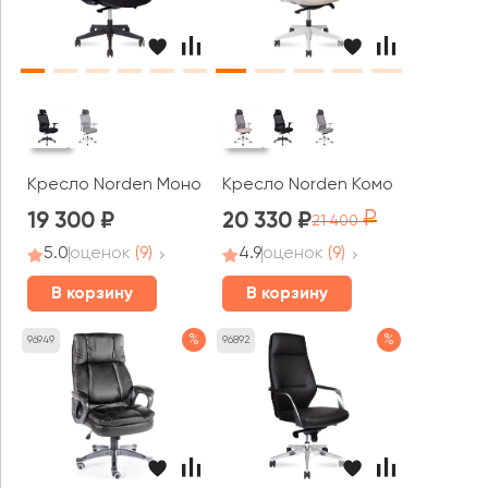
Кресло Norden Моно / Mono black
Кресло Norden Комо грэй / Com
19 300
20 330
21 400
5.0
оценок
(9)
4.9
оценок
(9)
В корзину
В корзину
%
%
96949
96892