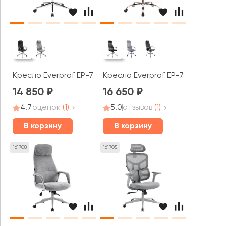
Кресло Everprof EP-710
Кресло Everprof EP-708 TM
14 850
16 650
4.7
оценок
(1)
5.0
отзывов
(1)
В корзину
В корзину
161708
161705