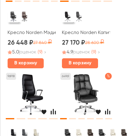
Кресло Norden Мэдисон
Кресло Norden Капитал / Capita
26 448
27 170
27 840
28 600
5.0
оценок
(9)
4.9
оценок
(9)
В корзину
В корзину
%
96918
64961