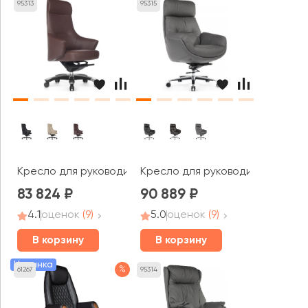
95313
95315
Кресло для руководителя RV ДИЗАЙН Джотто / Jotto (A
Кресло для руководителя RV ДИ
83 824
90 889
4.1
оценок
(9)
5.0
оценок
(9)
В корзину
В корзину
Новинка
%
61267
95314