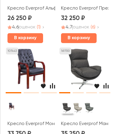
Кресло Everprof Альфа / Alfa
Кресло Everprof Президент Вуд
26 250
32 250
4.6
оценок
(1)
4.7
оценок
(6)
В корзину
В корзину
107443
161700
Кресло Everprof Монако Вуд СФ / Monaco Wood CF
Кресло Everprof Манго / Mango
33 750
35 250