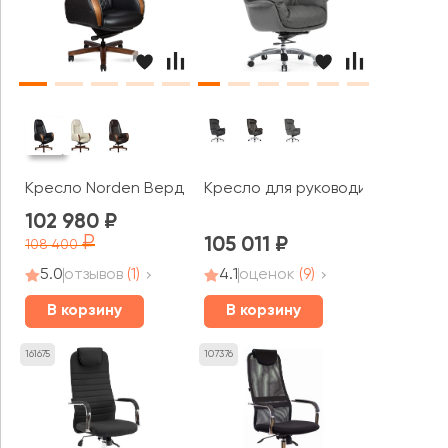
Кресло Norden Верди / Verdi
Кресло для руководителя RV Д
102 980
105 011
108 400
5.0
отзывов
(1)
4.1
оценок
(9)
В корзину
В корзину
161675
107376